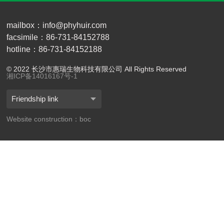
mailbox：info@phyhuir.com
facsimile：86-731-84152788
hotline：86-731-84152188
© 2022 长沙市惠瑞生物科技有限公司 All Rights Reserved
湘ICP备14016167号-1
Friendship link
Website construction：boc